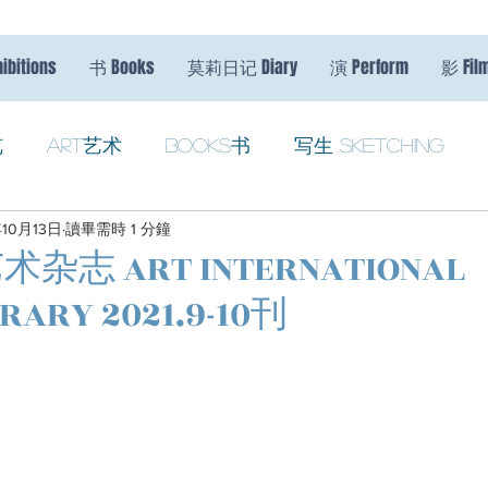
ibitions
书 Books
莫莉日记 Diary
演 Perform
影 Fil
览
Art艺术
Books书
写生 Sketching
年10月13日
讀畢需時 1 分鐘
s
志 ART INTERNATIONAL
RARY 2021.9-10刊