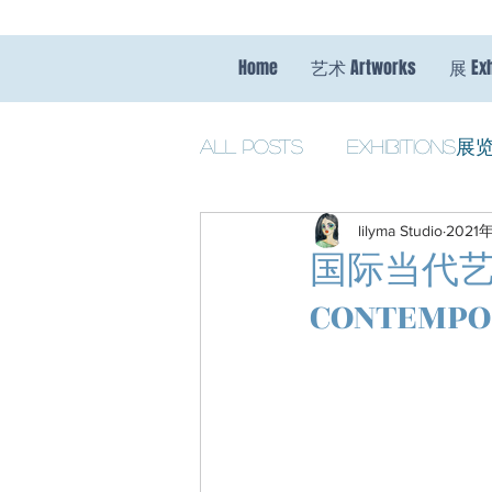
Home
艺术 Artworks
展 Exh
All Posts
Exhibitions展
lilyma Studio
2021
Music音乐
Team New
国际当代艺术杂
CONTEMPO