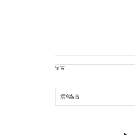
留言
撰寫留言......
ART TRENDS 法国艺术趋势：
Lilyma, Drinking Rice Wine
and Painting