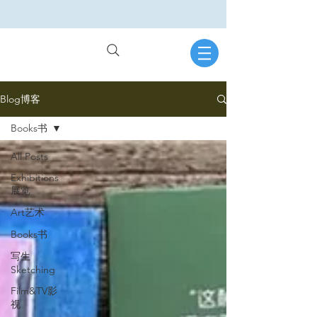
Blog博客
Books书
All Posts
Exhibitions
展览
Art艺术
Books书
写生
Sketching
Film&TV影
视