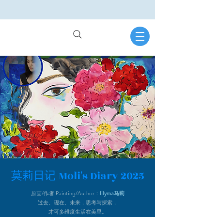
Moli's Diary 2025
莫莉日记
原画/作者 Painting/Author：
lilyma马莉
过去、现在、未来，思考与探索，
才可多维度生活在美里。