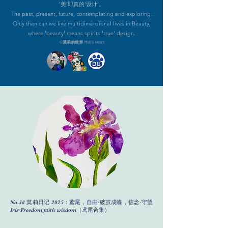
‘美’即真的‘设计’。
The past, present, future, contemplating and exploring.
Only then can we live multidimensional lives in Beauty,
where 'beauty' means spirits 'true' design.
©️莫莉的世界 Moli's Heart
No.38 莫莉日记 2025：鸢尾，自由·破茧成蝶，信念·守望
Iris·Freedom·faith·wisdom（鸢尾合集）